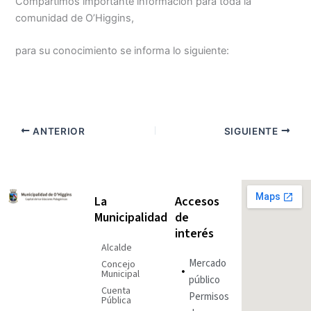
Compartimos importante información para toda la
comunidad de O’Higgins,
para su conocimiento se informa lo siguiente:
ANTERIOR
SIGUIENTE
La
Accesos
Municipalidad
de
interés
Alcalde
Mercado
Concejo
Municipal
público
Cuenta
Permisos
Pública