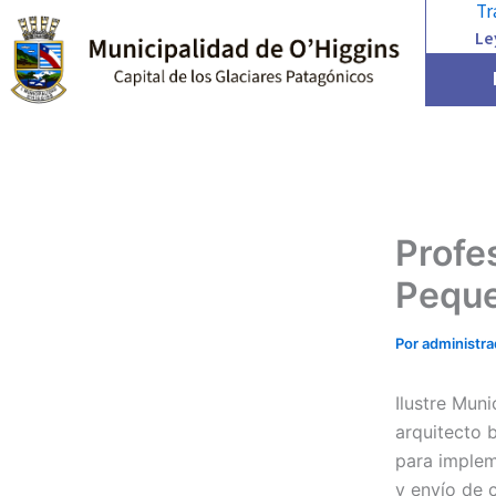
Tr
Ir
Le
al
contenido
Profe
Peque
Por
administr
Ilustre Muni
arquitecto 
para implem
y envío de c