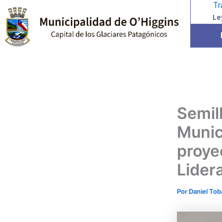
Tr
Ir
Le
al
contenido
Semill
Munic
proye
Lider
Por
Daniel Tob