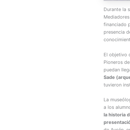
Durante la 
Mediadores 
financiado 
presencia d
conocimient
El objetivo
Pioneros de
puedan lleg
Sade (arque
tuvieron in
La museólog
a los alumno
la historia
presentació
de Aysén, e