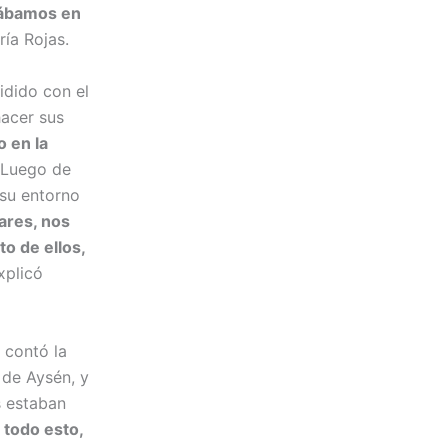
stábamos en
ía Rojas.
idido con el
hacer sus
 en la
Luego de
 su entorno
ares, nos
o de ellos,
explicó
 contó la
 de Aysén, y
s estaban
 todo esto,