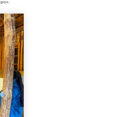
mpo».