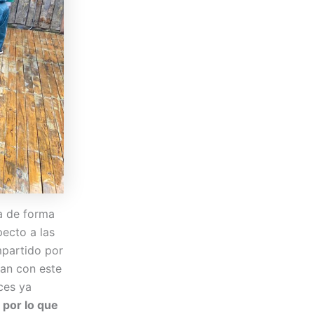
la de forma
pecto a las
impartido por
ían con este
nces ya
,
por lo que