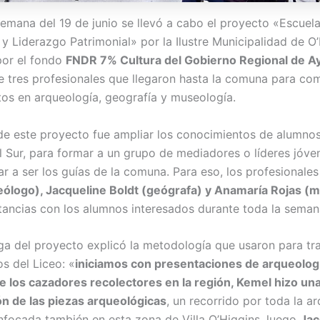
semana del 19 de junio se llevó a cabo el proyecto «Escuel
y Liderazgo Patrimonial» por la Ilustre Municipalidad de O’
por el fondo
FNDR 7% Cultura del Gobierno Regional de A
e tres profesionales que llegaron hasta la comuna para com
os en arqueología, geografía y museología.
 de este proyecto fue ampliar los conocimientos de alumnos
l Sur, para formar a un grupo de mediadores o líderes jóve
ar a ser los guías de la comuna. Para eso, los profesionale
ólogo), Jacqueline Boldt (geógrafa) y Anamaría Rojas (
stancias con los alumnos interesados durante toda la seman
a del proyecto explicó la metodología que usaron para tra
s del Liceo: «
iniciamos con presentaciones de arqueologí
 de los cazadores recolectores en la región, Kemel hizo un
n de las piezas arqueológicas
, un recorrido por toda la a
nfocada también en esta zona de Villa O’Higgins, luego
Jac