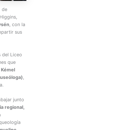
a de
Higgins,
ysén
, con la
partir sus
 del Liceo
nes que
s
Kémel
museóloga)
,
a.
bajar junto
a regional,
a
rqueología
queline