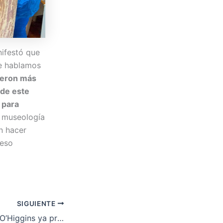
nifestó que
ue hablamos
ieron más
 de este
 para
 museología
n hacer
 eso
SIGUIENTE
Municipalidad de O’Higgins ya prepara la tercera versión del «Reto Los Glaciares»