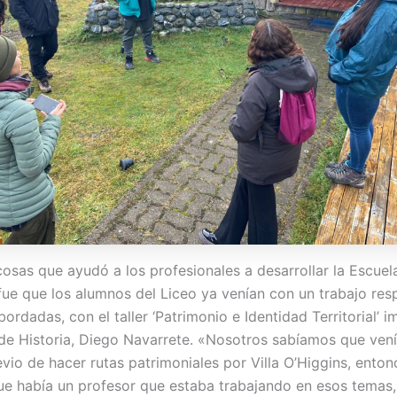
cosas que ayudó a los profesionales a desarrollar la Escue
 fue que los alumnos del Liceo ya venían con un trabajo res
ordadas, con el taller ‘Patrimonio e Identidad Territorial’ 
 de Historia, Diego Navarrete. «Nosotros sabíamos que ven
evio de hacer rutas patrimoniales por Villa O’Higgins, ento
e había un profesor que estaba trabajando en esos temas