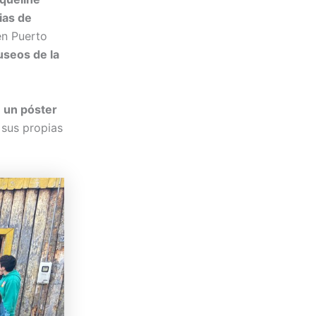
ias de
en Puerto
useos de la
n un póster
 sus propias