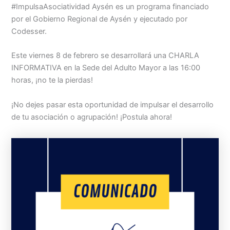
#ImpulsaAsociatividad Aysén es un programa financiado
por el Gobierno Regional de Aysén y ejecutado por
Codesser.
Este viernes 8 de febrero se desarrollará una CHARLA
INFORMATIVA en la Sede del Adulto Mayor a las 16:00
horas, ¡no te la pierdas!
¡No dejes pasar esta oportunidad de impulsar el desarrollo
de tu asociación o agrupación! ¡Postula ahora!