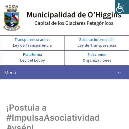
Ir
al
contenido
Transparencia activa
Solicitar Información
Ley de Transparencia
Ley de Transparencia
Plataforma
Elecciones
Ley del Lobby
Organizaciones
Menú
¡Postula a
#ImpulsaAsociatividad
Aysén!