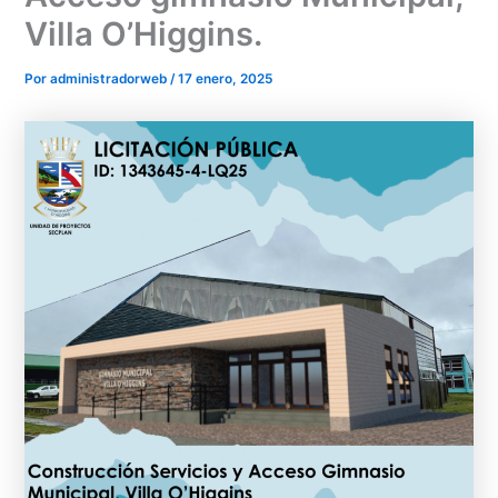
Villa O’Higgins.
Por
administradorweb
/
17 enero, 2025