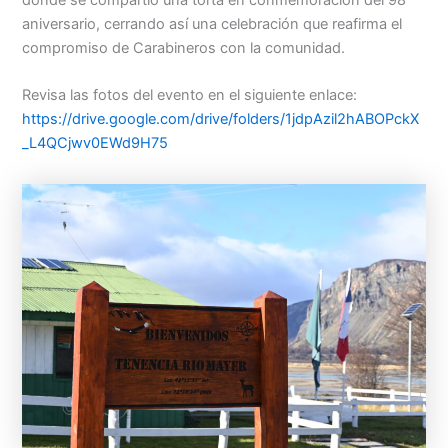
aniversario, cerrando así una celebración que reafirma el
compromiso de Carabineros con la comunidad.
Revisa las fotos del evento en el siguiente enlace:
https://drive.google.com/drive/folders/1jdpAzil2hABOPckX
_L4QCjwv0EWd9H75