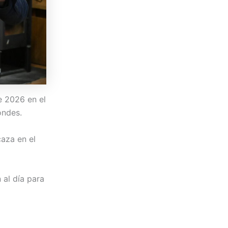
e 2026 en el
ondes.
caza en el
 al día para