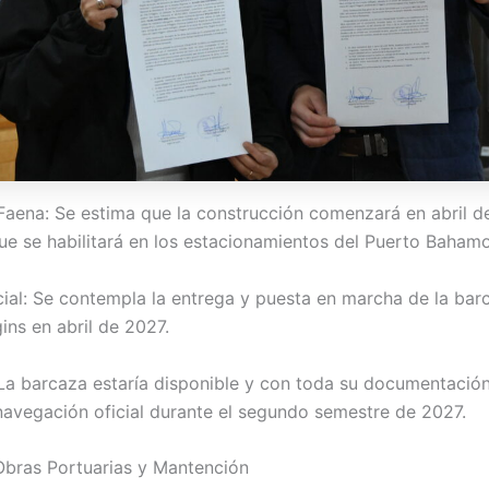
a Faena: Se estima que la construcción comenzará en abril d
ue se habilitará en los estacionamientos del Puerto Baham
cial: Se contempla la entrega y puesta en marcha de la bar
ins en abril de 2027.
La barcaza estaría disponible y con toda su documentación
navegación oficial durante el segundo semestre de 2027.
bras Portuarias y Mantención