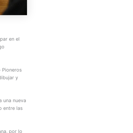
ipar en el
go
o Pioneros
dibujar y
a una nueva
o entre las
na, por lo