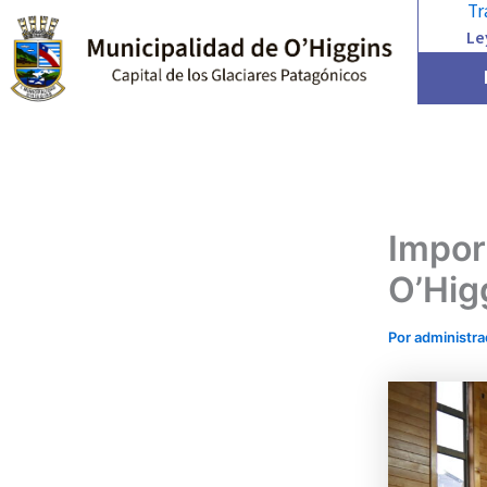
Tr
Ir
Le
al
contenido
Impor
O’Hig
Por
administr