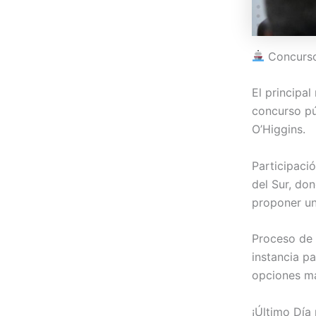
Concurso
El principal
concurso pú
O’Higgins.
Participaci
del Sur, do
proponer u
Proceso de 
instancia pa
opciones m
¡Último Día 