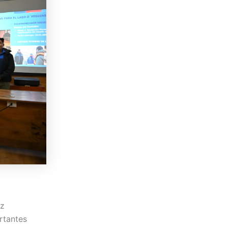
az
ortantes