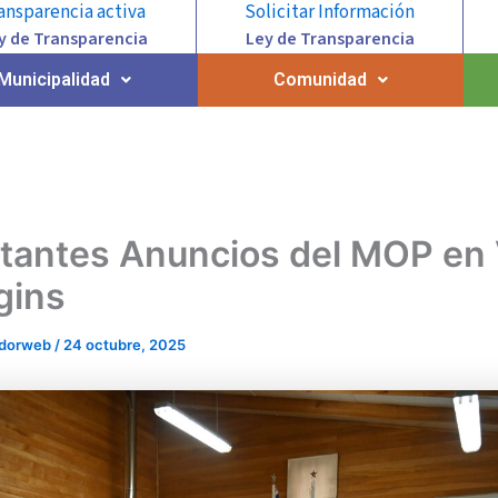
ansparencia activa
Solicitar Información
y de Transparencia
Ley de Transparencia
Municipalidad
Comunidad
tantes Anuncios del MOP en V
gins
adorweb
/
24 octubre, 2025