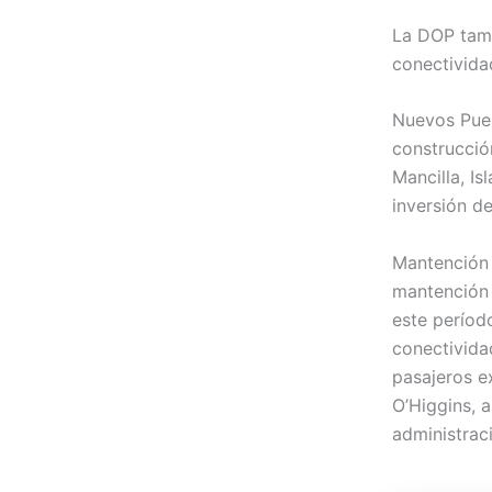
La DOP tamb
conectividad
Nuevos Puer
construcció
Mancilla, I
inversión de
Mantención 
mantención 
este períod
conectivida
pasajeros ex
O’Higgins, a
administrac