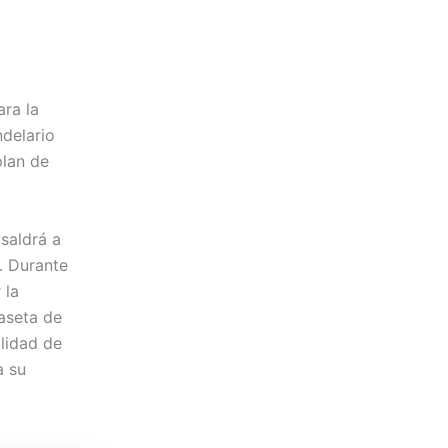
ra la
ndelario
plan de
saldrá a
. Durante
 la
caseta de
alidad de
a su