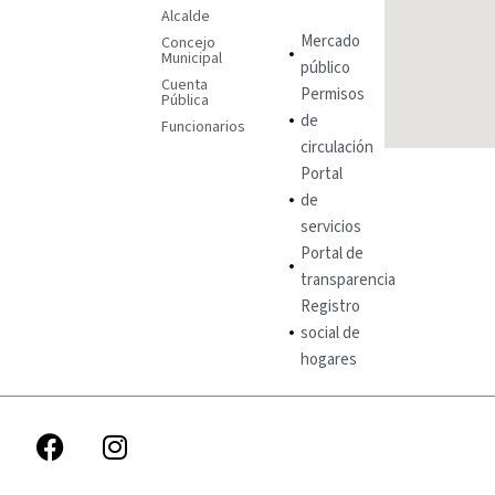
Alcalde
Mercado
Concejo
Municipal
público
Cuenta
Permisos
Pública
de
Funcionarios
circulación
Portal
de
servicios
Portal de
transparencia
Registro
social de
hogares
F
I
a
n
c
s