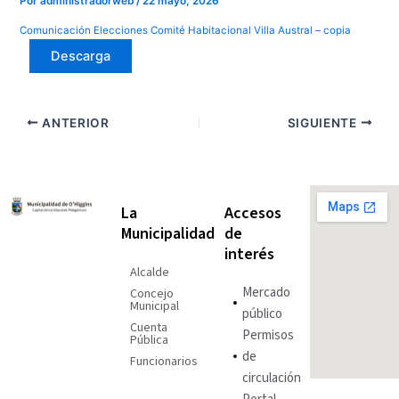
Por
administradorweb
/
22 mayo, 2026
Comunicación Elecciones Comité Habitacional Villa Austral – copia
Descarga
ANTERIOR
SIGUIENTE
La
Accesos
Municipalidad
de
interés
Alcalde
Mercado
Concejo
Municipal
público
Cuenta
Permisos
Pública
de
Funcionarios
circulación