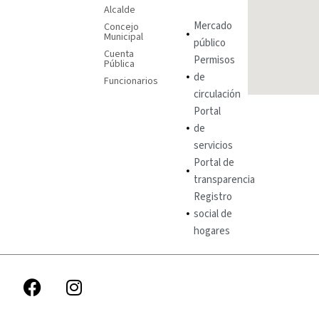
Alcalde
Mercado
Concejo
Municipal
público
Cuenta
Permisos
Pública
de
Funcionarios
circulación
Portal
de
servicios
Portal de
transparencia
Registro
social de
hogares
F
I
a
n
c
s