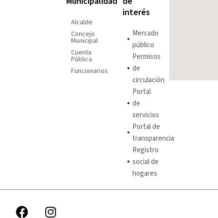
Municipalidad
de
interés
Alcalde
Mercado
Concejo
Municipal
público
Cuenta
Permisos
Pública
de
Funcionarios
circulación
Portal
de
servicios
Portal de
transparencia
Registro
social de
hogares
F
I
a
n