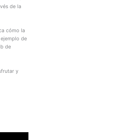
avés de la
aca cómo la
 ejemplo de
ub de
frutar y