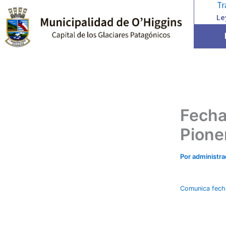
Tr
Ir
Le
al
contenido
Fecha
Pione
Por
administr
Comunica fecha