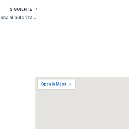
SIGUIENTE
Delegación Presidencial autoriza reapertura de Paso Fronterizo Entrada Mayer para vehículos 4×4