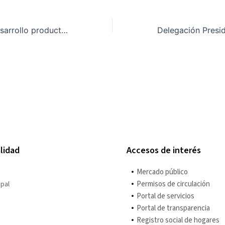
Impulsando el desarrollo productivo en el corazón del sur: Con éxito finaliza «Encuentro de Emprendedores Locales 2026» en Villa O’Higgins
lidad
Accesos de interés
Mercado público
Permisos de circulación
pal
Portal de servicios
Portal de transparencia
Registro social de hogares